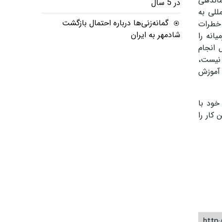
ماندهی
در 5 سال
للی به
گمانه‌زنی‌ها درباره احتمال بازگشت
 خطرات
شادمهر به ایران
انه را
 انجام
 نیست،
 آموزش
خود با
کار را
http: