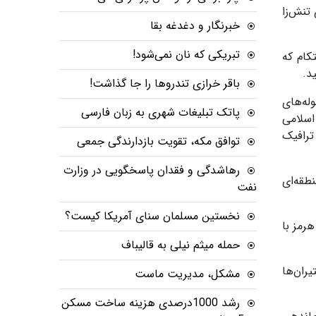
تنش‌زا
خبرنگار و دغدغه بقا
تبریکی که نان نمی‌شود!
کام که
د.
باقر خرازی تندروها را جا گذاشت!
وله‌های
پاتک تبلیغات شهری به زبان فارسی
اسلامی
ترافیک
توافق مکه، تقویت بازدارندگی جمعی
رهاشدگی و فقدان پاسخگویی در وزارت
طقه‌ای
نفت
نخستین مسلمان سنای آمریکا کیست؟
رمز با
حمله میثم نیلی به قالیباف
یران‌ها
مشکل، مدیریت ماست
رشد 1000درصدی هزینه ساخت مسکن