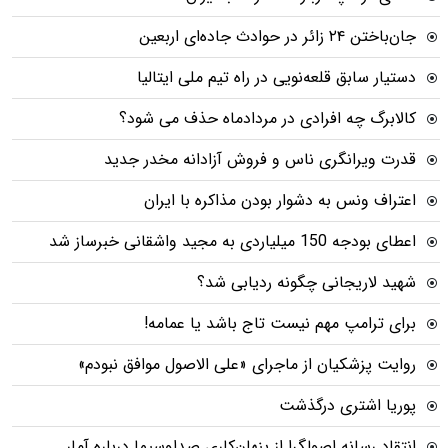
جان‌باختن ۲۴ زائر در حوادث جاده‌ای اربعین
دستیار سابق قلعه‌نویی در راه تیم ملی ایتالیا
کالابرگ چه افرادی در مردادماه حذف می شود؟
قدرت ویرانگری ناس و فروش آزادانه مخدر جدید
اعتراف ونس به دشوار بودن مذاکره با ایران
اعطای بودجه 150 میلیاردی به مجید واشقانی خبرساز شد
شهید لاریجانی چگونه ردیابی شد؟
برای ترامپ مهم نیست تاج باشد یا عمامه!
روایت پزشکیان از ماجرای «علی الاصول موافق نبودم»
پوریا اشتری درگذشت
انتقاد رسانه اصولگرا از پنهان‌کاری صداوسیما درباره آمار