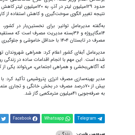
حدود
۱۲۹
میلیون لیتر در آذر، به
۱۲۰
میلیون لیتر کاهش ی
نتیجه تغییر الگوی سوخت‌گیری و کاهش استفاده از کار
به‌گفته مدیرعامل توانیر: برای نخستین‌بار در کشور
۱۴
مگاپروژه و
۳۶
بسته مدیریت مصرف است که مستقیم از 
مصرف در تابستان
۱۴۰۴
با حداقل خاموشی و جلوگیری از
مدیرعامل آبفای کشور اعلام کرد: همراهی شهروندان ت
شده است
.
این مهم با انجام اقدامات ساده در زندگی ر
که آگاهی‌بخشی و همراهی اجتماعی، می‌تواند یکی از کا
مدیر بهینه‌سازی مصرف انرژی پتروشیمی تأکید کرد: 
بیش از
۷۰
درصد مصرف در بخش خانگی و تجاری متمر
به صرفه‌جویی
۴۱
میلیون مترمکعبی گاز شد
.
Facebook
Whatsapp
Telegram
سرویس خبری:
زندگی