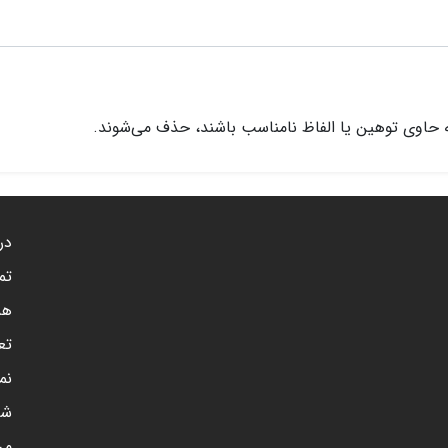
 حاوی توهین یا الفاظ نامناسب باشند، حذف می‌شوند.
درب
تم
هم
تع
نم
شن
مر