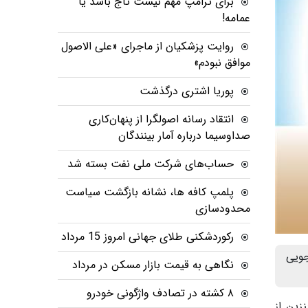
برای ترامپ مهم نیست تاج باشد یا
عمامه!
روایت پزشکیان از ماجرای «علی الاصول
موافق نبودم»
پوریا اشتری درگذشت
انتقاد رسانه اصولگرا از پنهان‌کاری
صداوسیما درباره آمار بینندگان
حساب‌های شرکت ملی نفت بسته شد
پلمپ کافه ها، نشانه بازگشت سیاست
محدودسازی
رکوردشکنی طلای جهانی امروز 15 مرداد
جویی
نگاهی به قیمت بازار مسکن در مرداد
۸ کشته در تصادف واژگونی خودرو
زین از