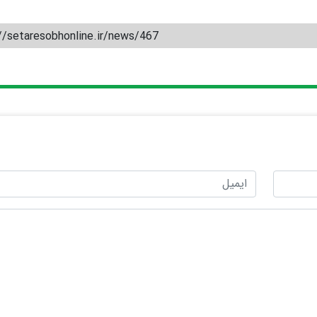
//setaresobhonline.ir/news/467