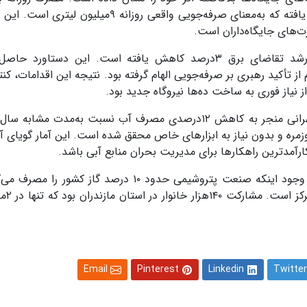
افته که به‌معنای صرفه‌جویی واقعی روزانه
۹
میلیون لیتری است. این
ت‌های جایگاه‌داران است
.
، رشد تقاضای برق
۳
درصد کاهش یافته است. این دستاورد حاصل 
تأکید رهبری بر صرفه‌جویی الهام گرفته بود
.
نتیجه این اقدامات، کنت
 نیاز فوری به ساخت ده‌ها نیروگاه جدید بود.
هرانی منجر به کاهش
۱۲
درصدی مصرف آب نسبت به‌مدت مشابه سال 
وزمره و بدون نیاز به ابزارهای خاص محقق شده است. این آمار گویای 
رآمدترین راهکارها برای مدیریت بحران منابع آبی باشد
.
با وجود اینکه صنعت پتروشیمی حدود
۱۰
درصد گاز کشور را مصرف می‌کن
کز است
.
مشارکت
۱۴۰
هزار خانوار در استان مازندران بود که تنها در
۲‌
ما
Email
Pinterest
Linkedin
Twitter