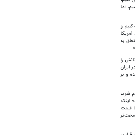
م، اما
کنیم و
آمریکا
علق به
»
انش را
ر ایران
ه و بر
 در متن توافق نهایی که قرار است ظرف ۶۰ روز تنظیم شود،
 اینکه
ا قیمت
سخت‌تر
رار بر