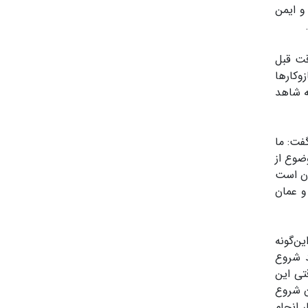
و ایمن
قت قبل
وکارها
ه شاهد
فت: ما
ضوع از
ان است
و عمان
ن‌گونه
د شروع
، در روز ۲۵ خرداد، یعنی بامداد ۲۵ خرداد، وقتی این
ان شروع
 انجام