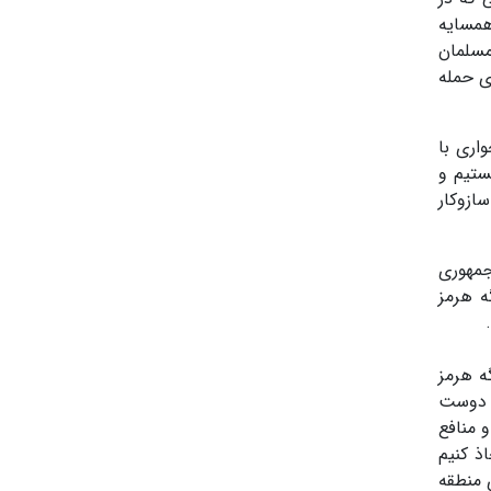
ی همسایه
مسلمان
ی حمله
اری با
ستیم و
ازوکار
جمهوری
ه هرمز
ه هرمز
ا دوست
 منافع
ذ کنیم
 منطقه