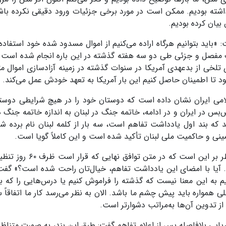
اشته بودیم. ممکن است در مورد برخی جزئیات ورود دقیقی نکرده باشی
یان کرده بودیم.
 «باید بتوانیم هرگاه اراده می‌کنیم از اموال مسدود شده خود استفاده 
رات مفصل و جزئی طی دو سه هفته گذشته در این باره انجام شده است. 
تلخی از بدعهدی آمریکا در سنوات گذشته در زمینه آزادسازی اموال مت
ود تا اطمینان حاصل کنیم این بار آمریکا به تعهد خودش عمل می‌کند. 
لامی ایران نشان داده است که دوستان خود را در هیچ شرایطی دوست
تش‌بس در ایران و در ادامه، خاتمه جنگ در لبنان به اندازه خاتمه جنگ د
ند که بند اول یادداشت تفاهم است، سه بار از کلمه لبنان نام برده شد
نی و حاکمیت ملی لبنان تأکید شده است و این کاملاً گویا است.
بقائی در پاسخ به این پرسش که «جمله پایانی نیز ناظر بر این است که
. آیا با امضای این یادداشت تفاهم، خیال‌تان راحت شده است؟» گفت:
یم به این معنا نیست که گذشته را فراموش کنیم یا درس‌هایی را که ب
لی همواره باید پیش چشم ما باشد. الان به نظر می‌رسد کار ما اتفاقاً 
 از تدوین آن‌ها به‌مراتب دشوارتر است.
ایی بلافاصله پس از اعلام تفاهم گفت: طبق این بند، به صورت متناظر ق