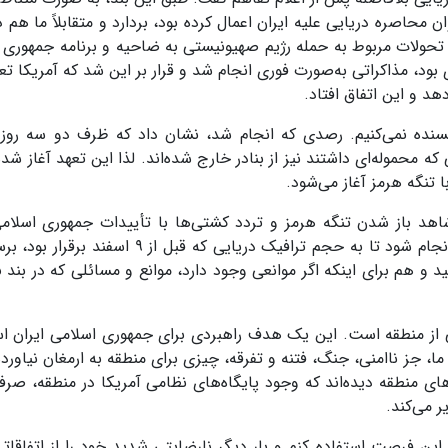
ی را که تحت عنوان محاصره دریایی علیه ایران اعمال کرده بود، بردارد و متقابلاً ما هم 
از تحولات مربوط به حمله رژیم صهیونیستی به ضاحیه و برنامه جمهوری 
 بود، مذاکراتی به‌صورت فوری انجام شد و قرار بر این شد که آمریکا ت
هد و این اتفاق افتاد.
بسنده نمی‌کنیم. رصدی که انجام شد، نشان داد که ظرف دو سه روز
ه محموله‌ای داشتند نیز از بنادر خارج شده‌اند. لذا این تعهد آغاز ش
ا تنگه هرمز آغاز می‌شود.
خ به این پرسش که «آیا در ۲۸ خرداد شاهد باز شدن تنگه هرمز و تردد کشتی‌ها با تأییدات جمهوری اسل
خواهیم بود؟» گفت: بله. به مدت ۳۰ روز این کار باید انجام شود تا به حجم ترافیک دریایی که قبل 
 از منطقه است. این یک هدف راهبردی برای جمهوری اسلامی ایران ا
ما، جز ناامنی، جنگ، فتنه و تفرقه، چیزی برای منطقه به ارمغان نیاورد
 منطقه دیده‌اند که وجود پایگاه‌های نظامی آمریکا در منطقه، صرفاً آ
ر می‌کند.
ین فرصت استفاده کنم و بار دیگر نارضایتی شدید خود را از اتفاقاتی