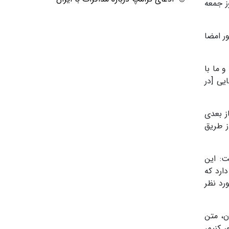
ز جمعه
ر امضا
 ما با
یی [در
ز بعدی
ز طریق
ت: این
ارد که
رد نظر
ن، متن
 کنیم،