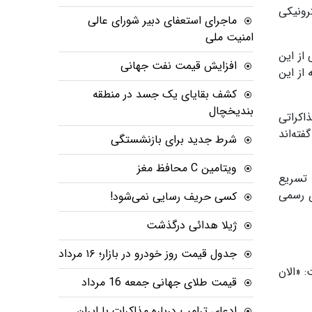
ترونیکی
ماجرای استعفای دبیر شورای عالی
امنیت ملی
از این
افزایش قیمت نفت جهانی
از این
کشف بقایای یک جسد در منطقه
بندیخچال
اکراتی
ته‌اند
شرط جدید برای بازنشستگی
ویتامین C محافظ مغز
 تسریع
ی رسمی
کسی حریف رسایی نمی‌شود!
ژیلا هدائی درگذشت
جدول قیمت روز خودرو در بازار؛ ۱۶ مرداد
 «الان
قیمت طلای جهانی جمعه 16 مرداد
ادعای ترامپ درباره مذاکرات با ایران