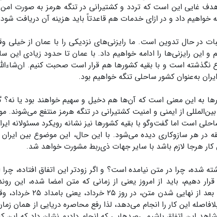
 هدف غایی این است که تردد و کشتیرانی در تنگه هرمز به صورت امن 
ائه خواهیم داد و در ازای خدمات هم قاعدتاً باید هزینه آن دریافت شود.
بات در حال تدوین است. ما رایزنی‌های نزدیکی را با عمان از خیلی و
ین رایزنی‌ها را ادامه خواهیم داد. با عمان تا حدود زیادی این ساز
 نگذشته است و با بقیه کشورها هم قرار است صحبت کنیم. ان‌شاءالل
ان به‌عنوان کشور ساحلی تنگه خواهیم بود.
ها به این معنی است که آن‌ها هم دخیل و سهیم خواهند بود یا نه؟ گ
‌المللی از ایمنی و امنیت کشتیرانی در تنگه هرمز منتفع می‌شوند. مو
حلی است اما گفت‌وگو با بقیه کشورها نیز نشانه رویکرد مسئولانه ایر
ه در هر سازوکاری دیده می‌شود. با این حال، این موضوع بین ایران 
کار هرجا لازم باشد با سایر جهات ذی‌ربط مشورت خواهد شد.
ه شده، چرا در متن نیامده است؟ و اگر زودتر این اتفاق افتاده، چرا ای
قرار دهیم، باید از امروز یعنی از زمانی که متن امضا شده، این رون
می‌شد. تعهد آمریکا به دلیل، که عرض کردم، بلافاصله بعد از نهایی شدن متن
لافاصله این کار را انجام می‌دهد، لذا رفع محاصره دریایی از همان زم
د این اتفاق باشیم. رصدهایی که انجام دادیم نشان داد که این کار