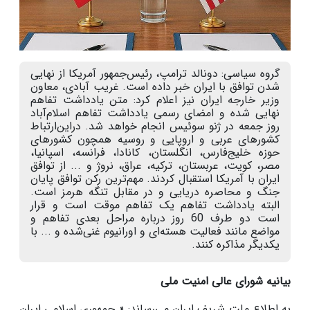
گروه سیاسی: دونالد ترامپ، رئیس‌جمهور آمریکا از نهایی
شدن توافق با ایران خبر داده است. غریب آبادی، معاون
وزیر خارجه ایران نیز اعلام کرد: متن یادداشت تفاهم
نهایی شده و امضای رسمی یادداشت تفاهم اسلام‌آباد
روز جمعه در ژنو سوئیس انجام خواهد شد. دراین‌ارتباط
کشورهای عربی و اروپایی و روسیه همچون کشورهای
حوزه خلیج‌فارس، انگلستان، کانادا، فرانسه، اسپانیا،
مصر، کویت، عربستان، ترکیه، عراق، نروژ و ... از توافق
ایران با آمریکا استقبال کردند. مهم‌ترین رکن توافق پایان
جنگ و محاصره دریایی و در مقابل تنگه هرمز است.
البته یادداشت تفاهم یک تفاهم موقت است و قرار
است دو طرف 60 روز درباره مراحل بعدی تفاهم و
مواضع مانند فعالیت هسته‌ای و اورانیوم غنی‌شده و ... با
یکدیگر مذاکره کنند.
بیانیه شورای عالی امنیت ملی
به اطلاع ملت شریف ایران می‌رساند: «
جمهوری اسلامی ایران