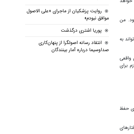
 باز هم ادامه خواهد
روایت پزشکیان از ماجرای «علی الاصول
موافق نبودم»
ود. من
پوریا اشتری درگذشت
اند به
انتقاد رسانه اصولگرا از پنهان‌کاری
صداوسیما درباره آمار بینندگان
 واقعی
م برای
ای حفظ
تارهای