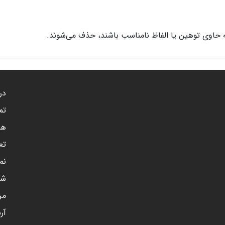
 حاوی توهین یا الفاظ نامناسب باشند، حذف می‌شوند.
درب
تم
هم
تع
نم
شن
مر
آر