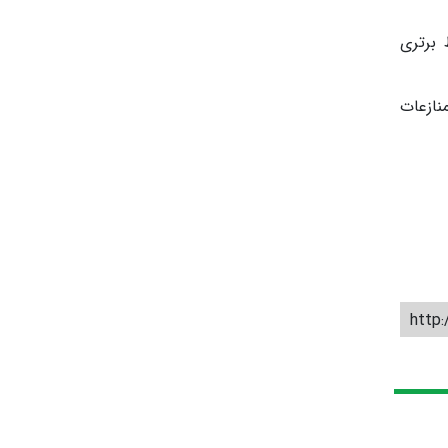
 برتری
نازعات
http: