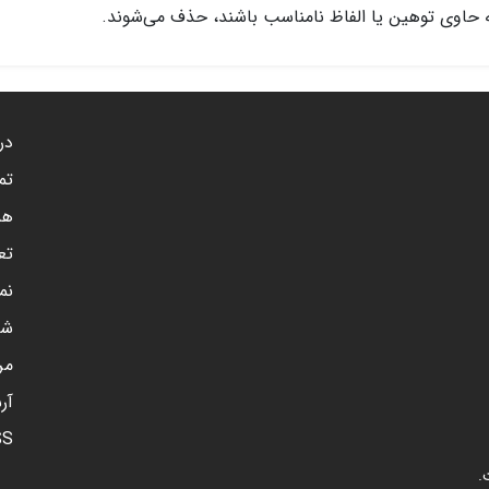
 حاوی توهین یا الفاظ نامناسب باشند، حذف می‌شوند.
درب
تم
هم
تع
نم
شن
مر
آر
SS