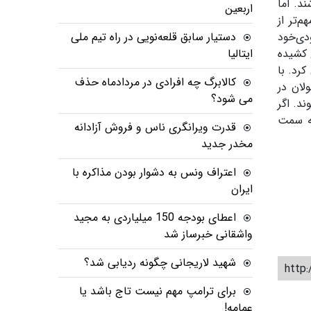
شند
.
اما
اربعین
‌تر از
دی‌خود
دستیار سابق قلعه‌نویی در راه تیم ملی
 کشیده
ایتالیا
کرد
.
با
کالابرگ چه افرادی در مردادماه حذف
لان در
می شود؟
ند
.
اگر
به سمت
قدرت ویرانگری ناس و فروش آزادانه
مخدر جدید
اعتراف ونس به دشوار بودن مذاکره با
ایران
اعطای بودجه 150 میلیاردی به مجید
واشقانی خبرساز شد
شهید لاریجانی چگونه ردیابی شد؟
http:
برای ترامپ مهم نیست تاج باشد یا
عمامه!