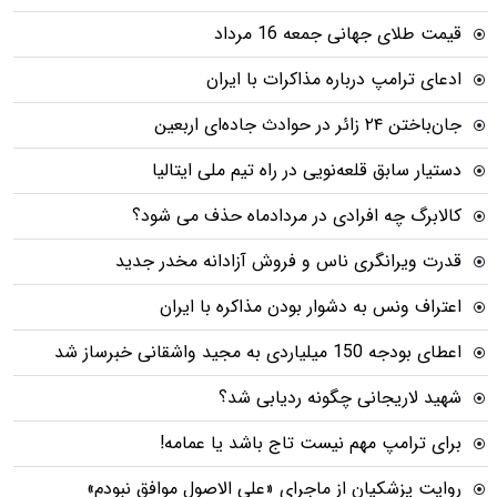
قیمت طلای جهانی جمعه 16 مرداد
ادعای ترامپ درباره مذاکرات با ایران
جان‌باختن ۲۴ زائر در حوادث جاده‌ای اربعین
دستیار سابق قلعه‌نویی در راه تیم ملی ایتالیا
کالابرگ چه افرادی در مردادماه حذف می شود؟
قدرت ویرانگری ناس و فروش آزادانه مخدر جدید
اعتراف ونس به دشوار بودن مذاکره با ایران
اعطای بودجه 150 میلیاردی به مجید واشقانی خبرساز شد
شهید لاریجانی چگونه ردیابی شد؟
برای ترامپ مهم نیست تاج باشد یا عمامه!
روایت پزشکیان از ماجرای «علی الاصول موافق نبودم»