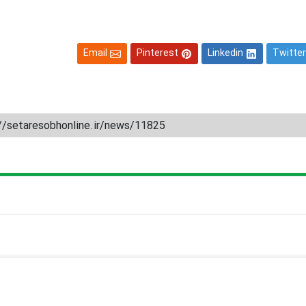
Email
Pinterest
Linkedin
Twitter
//setaresobhonline.ir/news/11825