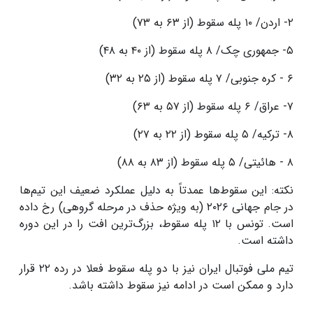
۲- اردن/ ۱۰ پله سقوط (از ۶۳ به ۷۳)
۵- جمهوری چک/ ۸ پله سقوط (از ۴۰ به ۴۸)
۶ - کره جنوبی/ ۷ پله سقوط (از ۲۵ به ۳۲)
۷- عراق/ ۶ پله سقوط (از ۵۷ به ۶۳)
۸- ترکیه/ ۵ پله سقوط (از ۲۲ به ۲۷)
۸ - هائیتی/ ۵ پله سقوط (از ۸۳ به ۸۸)
نکته: این سقوط‌ها عمدتاً به دلیل عملکرد ضعیف این تیم‌ها
در جام جهانی ۲۰۲۶ (به ویژه حذف در مرحله گروهی) رخ داده
است. تونس با ۱۲ پله سقوط، بزرگ‌ترین افت را در این دوره
داشته است.
تیم ملی فوتبال ایران نیز با دو پله سقوط فعلا در رده ۲۲ قرار
دارد و ممکن است در ادامه نیز سقوط داشته باشد.