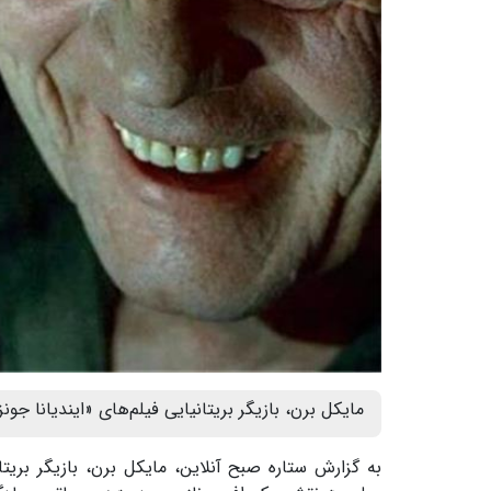
مایکل برن، بازیگر بریتانیایی فیلم‌های «ایندیانا جونز»، «هری 
به گزارش ستاره صبح آنلاین، مایکل برن، بازیگر بریتان