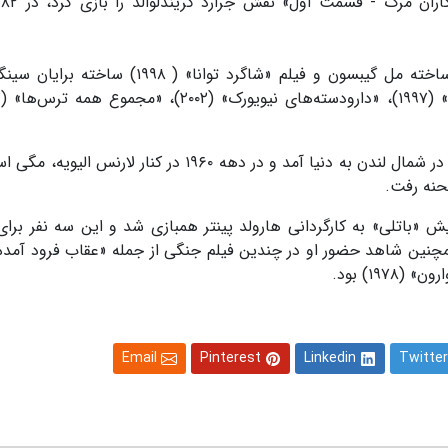
صلیب
برن همچنین در فیلم‌هایی چون «شجاع‌دل» (۱۹۹۵) ساخته مل گیبسون و فیلم «شاگرد توانا» ( ۸
به گزارش هالیوود ریپورتر، مایکل برن در ۷ نوامبر ۱۹۴۳ در شمال لندن به دنیا آمد و در دهه ۱۹۶۰ در کنار 
حنه رفت.
اند در نمایش «باتلی» به کارگردانی هارولد پینتر همبازی شد و این سه نفر بر
یی سال ۱۹۷۴ دوباره گرد هم آمدند. دهه ۱۹۷۰ همچنین شاهد حضور او در چندین فیلم جنگی از جمله «عقاب فرود
Email
Pinterest
Linkedin
Twitter