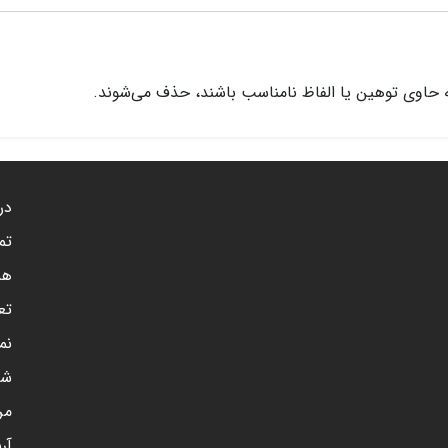
 حاوی توهین یا الفاظ نامناسب باشند، حذف می‌شوند.
درب
تم
هم
تع
نم
شن
مر
آر