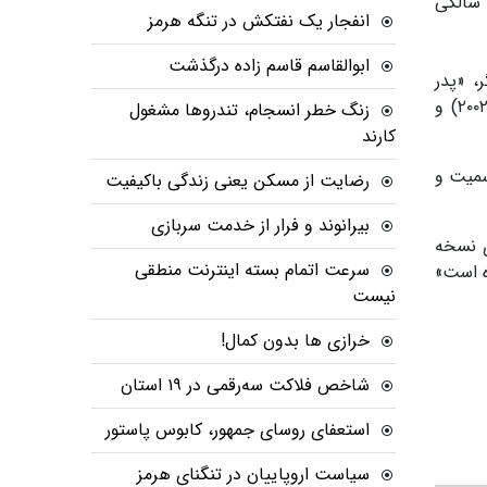
ی» نقش یک افسر نازی و در «هری پاتر و یادگاران مرگ - قسمت اول» نقش جرارد گریندلوالد را بازی کرد، در ۸۲ سالگی
انفجار یک نفتکش در تنگه هرمز
ابوالقاسم قاسم زاده درگذشت
۱۹۹) ساخته برایان سینگر، «پدر
خوب» ( ۱۹۸۵)، «فردا هرگز نمی‌میرد (۱۹۹۷)، «قدیس» (۱۹۹۷)، «دارودسته‌های نیویورک» (۲۰۰۲)، «مجموع همه ترس‌ها» (۲۰۰۲) و
زنگ خطر انسجام، تندروها مشغول
کارند
لارنس الیویه، مگی اسمیت و
رضایت از مسکن یعنی زندگی باکیفیت
بیرانوند و فرار از خدمت سربازی
ای نسخه
سرعت اتمام بسته‌ اینترنت منطقی
 آمده است»
نیست
خرازی ها بدون کمال!
شاخص فلاکت سه‌رقمی در ۱۹ استان
استعفای روسای جمهور، کابوس پاستور
سیاست اروپاییان در تنگنای هرمز