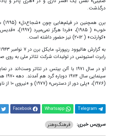
درگذشت.
«کوارتت» ( ۲۰۱۲) نیز حضور داشته است.
رابرت استیونس در تولیدات شرکت تئاتر ملی به روی ص
او در سال ۱۹۷۱ با آلن بیتس در تئاتر وست‌
سینما
(۱۹۷۶)، «پلی دور از دسترس» (۱۹۷۷) و «نیروی ۱۰ از ناوارون» (۱۹۷۸) بود.
Facebook
Whatsapp
Telegram
سرویس خبری:
فرهنگ‌و‌هنر