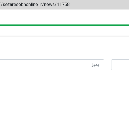
//setaresobhonline.ir/news/11758