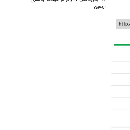
اربعین
http: