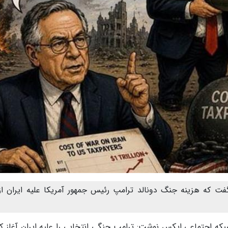
 گفت که هزینه جنگ دونالد ترامپ رئیس جمهور آمریکا علیه ایران ا
که اجتماعی ایکس نوشت: ترامپ جنگی انتخابی را علیه ایران آغاز کر