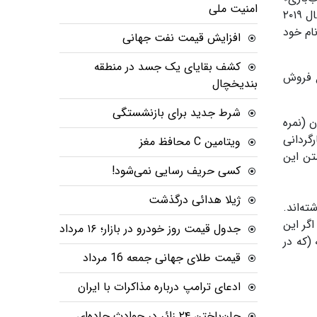
امنیت ملی
محصول استودیو پیکسار کمپانی دیزنی را بدون احتساب تورم ثبت کرد و رکورد ۱۲۰ میلیون دلاری «داستان اسباب‌بازی ۴» در سال ۲۰۱۹
ریخ را پس از «شگفت‌انگیزان ۲» (۱۸۲.۷ میلیون دلار در سال ۲۰۱۸) به نام خود
افزایش قیمت نفت جهانی
کشف بقایای یک جسد در منطقه
فتتاح شد و مجموع فروش
بندیخچال
شرط جدید برای بازنشستگی
 امتیاز مخاطبان (نمره
گردانی
ویتامین C محافظ مغز
تن این
کسی حریف رسایی نمی‌شود!
ژیلا هدائی درگذشت
ه‌اند.
د پایان دادند. اگر این
جدول قیمت روز خودرو در بازار؛ ۱۶ مرداد
موعه (که در
قیمت طلای جهانی جمعه 16 مرداد
ادعای ترامپ درباره مذاکرات با ایران
جان‌باختن ۲۴ زائر در حوادث جاده‌ای