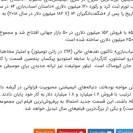
را شکست. همچنین دومین افتتاحیه بزرگ انیمیشنی تا
ایسنا نوشت، در خارج از آمریکا، «داستان اسباب‌بازی ۵» با فروش ۱۵۲ میلیون دلاری در ۵۰ بازار جهانی ا
به گزارش ورایتی، قسمت پنجم از انیمیشن «داستان اسباب‌بازی» تاکنون نقدهای عالی (۹۴٪ در راتن تومیتوز) و
و استنتون، کارگردان با سابقه استودیو پیکسار، پنجمین قسمت را کار
جان کیوساک است. تیلور سوئیفت نیز ترانه جدیدی برای موسیقی م
 مواجه بوده‌اند، دنباله‌های انیمیشنی محبوبیت فراوانی در گیشه داشت
«درون‌وبیرون ۲» (۲۰۲۴) و «زوتوپیا ۲» (۲۰۲۵) دیزنی به ترتیب با فروش ۱.۶ میلیارد و ۱.۸ میلیارد دلار به کار خو
فیلم‌ها نشان‌دهنده مسیر فروش «داستان اسباب‌بازی ۵» باشند، این قسمت جدید احتمالا به پرفروش‌ترین فیلم این مج