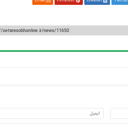
Email
Pinterest
Linkedin
Twitter
//setaresobhonline.ir/news/11650