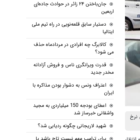
جان‌باختن ۲۴ زائر در حوادث جاده‌ای
اربعین
دستیار سابق قلعه‌نویی در راه تیم ملی
ایتالیا
کالابرگ چه افرادی در مردادماه حذف
می شود؟
قدرت ویرانگری ناس و فروش آزادانه
مخدر جدید
اعتراف ونس به دشوار بودن مذاکره با
ایران
اعطای بودجه 150 میلیاردی به مجید
واشقانی خبرساز شد
ش نرخ
شهید لاریجانی چگونه ردیابی شد؟
برای ترامپ مهم نیست تاج باشد یا
رکود و انتظار