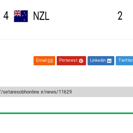
Email
Pinterest
Linkedin
Twitter
//setaresobhonline.ir/news/11629