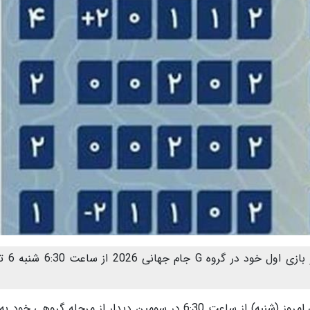
تیم ملی فوتبال ایران بعد از کس
به گزارش ستاره صبح آنلاین، تیم ملی فوتبال کشورمان امروز (شنبه) از ساعت 6:30 در سومین دیدار از مرحله 