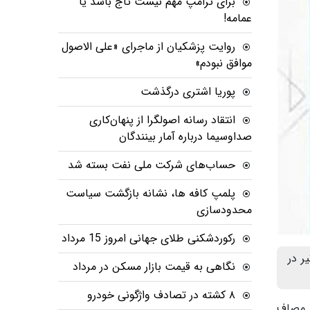
برای ترامپ مهم نیست تاج باشد یا
عمامه!
روایت پزشکیان از ماجرای «علی الاصول
موافق نبودم»
پوریا اشتری درگذشت
انتقاد رسانه اصولگرا از پنهان‌کاری
صداوسیما درباره آمار بینندگان
حساب‌های شرکت ملی نفت بسته شد
پلمپ کافه ها، نشانه بازگشت سیاست
محدودسازی
رکوردشکنی طلای جهانی امروز 15 مرداد
ب دو تساوی از دو بازی اول خود در گروه G جام جهانی 2026 از ساعت 6:30 شنبه 6 تیر در
نگاهی به قیمت بازار مسکن در مرداد
۸ کشته در تصادف واژگونی خودرو
گروهی خود به مصاف