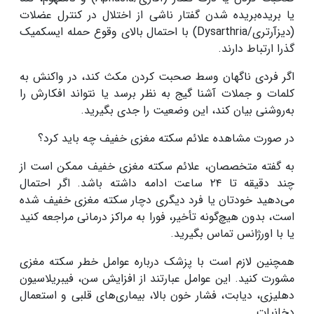
یا بریده‌بریده شدن گفتار ناشی از اختلال در کنترل عضلات
(دیزآرتری/Dysarthria) با احتمال بالای وقوع حمله ایسکمیک
گذرا ارتباط دارند.
اگر فردی ناگهان وسط صحبت کردن مکث کند، در واکنش به
کلمات و جملات آشنا گیج به نظر برسد یا نتواند افکارش را
به‌روشنی بیان کند، این وضعیت را جدی بگیرید.
در صورت مشاهده علائم سکته مغزی خفیف چه باید کرد؟
به گفته متخصصان، علائم سکته مغزی خفیف ممکن است از
چند دقیقه تا ۲۴ ساعت ادامه داشته باشد. اگر احتمال
می‌دهید خودتان یا فرد دیگری دچار سکته مغزی خفیف شده
است، بدون هیچ‌گونه تأخیر، فورا به مراکز درمانی مراجعه کنید
یا با اورژانس تماس بگیرید.
همچنین لازم است با پزشک درباره عوامل خطر سکته مغزی
مشورت کنید. این عوامل عبارتند از افزایش سن، فیبریلاسیون
دهلیزی، دیابت، فشار خون بالا، بیماری‌های قلبی و استعمال
دخانیات.