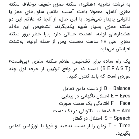
به نوشته نشریه «هلثی»، سکته مغزی خفیف برخلاف سکته
مغزی کامل، معمولا باعث آسیب دائمی سلول‌های مغز یا
ناتوانی پایدار نمی‌شود. با این حال، از آنجا که علائم این دو
سکته مغزی بسیار شبیه یکدیگرند، تشخیص این علائم
هشدارهای اولیه، اهمیت حیاتی دارد زیرا خطر بروز سکته
مغزی طی ۴۸ ساعت نخست پس از حمله اولیه، به‌شدت
افزایش می‌یابد.
یک راه ساده برای تشخیص علائم سکته مغزی «بی‌فست»
(B.E.F.A.S.T) است که در واقع ترکیبی از حرف اول چند
موردی است که باید کنترل کنید.
B – Balance از دست دادن تعادل
E – Eyes اختلال ناگهانی در بینایی
F – Face افتادگی یک سمت صورت
A – Arm ضعف یا ناتوانی در یک دست
S – Speech: اختلال در گفتار
T – Time زمان را از دست ندهید و فورا با اورژانس تماس
بگیرید.