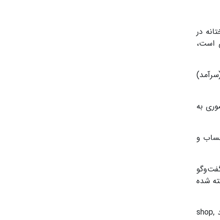
انه در
ی است،
(سرآمد)
از طریق شماره ۰۹۶۳۸۰ و مراجعه حضوری به
حساب و
فت‌وگو
 بانک ما رمز عابر بانکمان به صورت سری (مثلا ۴۵۶۷) پذیرفته شده
به غلط‌های املایی در لینک یا محتواهای پیامکی دقت کنید. به دامنه‌های اینترنتی کلاهبرداری (url) توجه کنید. مانند: مانند shop,