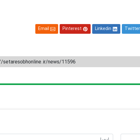
Email
Pinterest
Linkedin
Twitter
//setaresobhonline.ir/news/11596