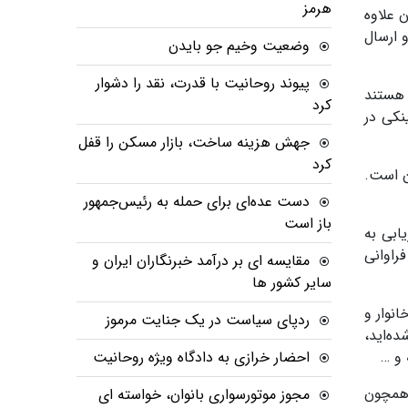
هرمز
 علاوه
 ارسال
وضعیت وخیم جو بایدن
پیوند روحانیت با قدرت، نقد را دشوار
 هستند
کرد
نکی در
جهش هزینه ساخت، بازار مسکن را قفل
کرد
هک حسابتان است.
دست عده‌ای برای حمله به رئیس‌جمهور
باز است
ابی به
راوانی
مقایسه ای بر درآمد خبرنگاران ایران و
سایر کشور ها
نوار و
ردپای سیاست در یک جنایت مرموز
ه‌اید،
احضار خرازی به دادگاه ویژه روحانیت
 همچون
مجوز موتورسواری بانوان، خواسته ای