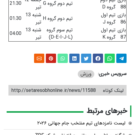
تیم دوم گروه G
21:30
88
گروه D
تیر
بازی
تیم اول
شنبه 13
تیم دوم گروه H
01:30
86
گروه J
تیر
بازی
تیم اول
تیم سوم گروه
شنبه 13
04:00
87
گروه K
(D-E-I-J-L)
تیر
سرویس خبری:
ورزش
لینک کوتاه
http://setaresobhonline.ir/news/11588
خبرهای مرتبط
لیست نامزدهای تیم منتخب جام جهانی ۲۰۲۶