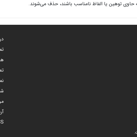
 حاوی توهین یا الفاظ نامناسب باشند، حذف می‌شوند.
درب
تم
هم
تع
نم
شن
مر
آر
SS